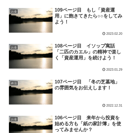
109ページ目 もし「資産運
お金
用」に飽きてきたら○○をしてみ
よう！
2023.02.20
108ページ目 イソップ寓話
お金
「二匹のカエル」の精神で楽し
く「資産運用」を続けよう！
2023.01.29
107ページ目 「冬の芝墓地」
終活
の雰囲気をお伝えします！
2022.12.31
106ページ目 来年から投資を
お金
始める方も「紙の家計簿」を使
ってみませんか？