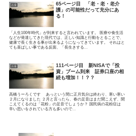
65ページ目 「老・老・老介
お金
護」の可能性だって充分にあ
る！
「人生100年時代」が到来すると言われています。 医療や食生活
などが発達してきた現代では、正しい知識と行動をとることで、
健康で長く生きる事が出来るようになってきています。 それはと
ても喜ばしい事である反面、「長生きする...
111ページ目 新NISAで「投
お金
資」ブーム到来 証券口座の相
続も増加！！？？
高橋うーろくです あっという間に正月気分は終わり、寒い寒い
２月になりました ２月と言ったら、春の足音はまだ聞こえず、聞
こえてくるのは「花粉」の足音でしょうか？ 国民病の花粉症は
辛い思いをされている方も多いので...