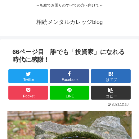
～相続でお困りのすべての方へ向けて～
相続メンタルカレッジblog
66ページ目 誰でも「投資家」になれる
時代に感謝！
Twitter
Facebook
はてブ
Pocket
LINE
コピー
2021.12.18