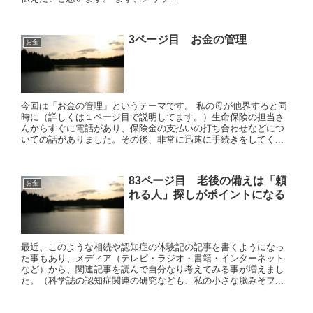
3ページ目 お金の管理
お金
今回は「お金の管理」というテーマです。 私の母が他界すると同
時に（詳しくは１ページ目で説明してます。）生命保険の担当さ
んからすぐに電話があり、保険金の支払いの打ち合わせなどにつ
いての話がありました。その後、非常に迅速に手続きをしてく...
83ページ目 老後の備えは「頼
お金
れる人」探しがポイントになる
最近、このような相続や認知症の体験記の記事を書くようになっ
た事もあり、メディア（テレビ・ラジオ・書籍・インターネット
など）から、関連記事を読んで自分なり考えてみる事が増えまし
た。（科学誌の認知症関連の研究なども、私の小さな脳みそフ...